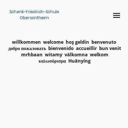
Schenk-Friedrich-Schule
Obersontheim
willkommen welcome hoş geldin benvenuto
добро пожаловать bienvenido accueillir bun venit
mrhbaan witamy välkomna welkom
καλωσόρισμα Huānyíng